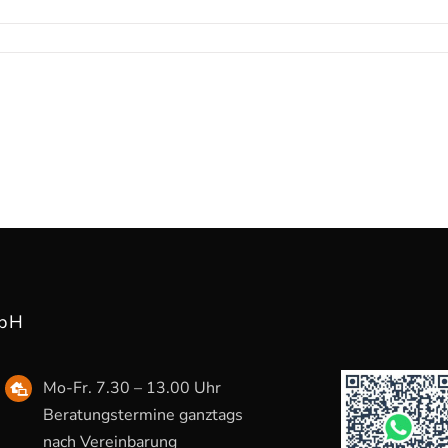
mbH
Mo-Fr. 7.30 – 13.00 Uhr
Beratungstermine ganztags
nach Vereinbarung