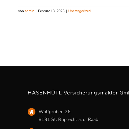
Von
admin
|
Februar 13, 2023
|
Uncategorized
HASENHÜTL Versicherungsmakler G
Wolfgruben 26
8181 St. Ruprecht a. d. Raab